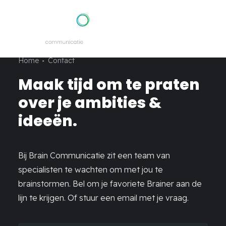
Home
Contact
Services
– Strategy
Maak tijd om te praten
– Branding
– Digital
over je ambities &
– Performance
The cases
ideeën.
Vacancies
The agency
Blogs
Contact
Bij Brain Communicatie zit een team van
specialisten te wachten om met jou te
brainstormen. Bel om je favoriete Brainer aan de
info@braincommunicatie.nl
lijn te krijgen. Of stuur een email met je vraag.
0113 700 282