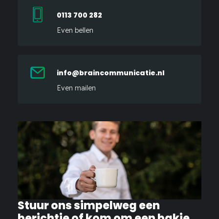
0113 700 282
Even bellen
info@braincommunicatie.nl
Even mailen
Stuur ons simpelweg een
berichtje of kom om een bakje