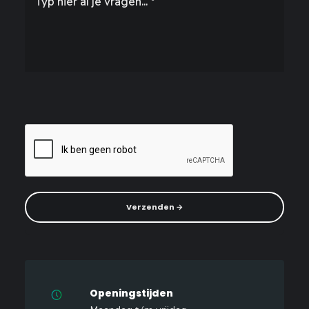
Please
leave
this
field
empty.
Openingstijden