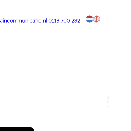
aincommunicatie.nl
0113 700 282
View →