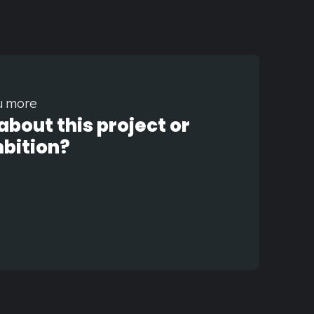
u more
bout this project or
mbition?