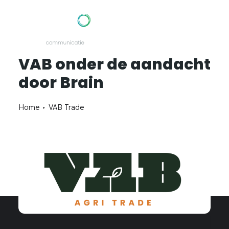
VAB onder de aandacht
Services
– Strategy
door Brain
– Branding
– Digital
– Performance
Home
VAB Trade
The cases
Vacancies
The agency
Blogs
Contact
info@braincommunicatie.nl
0113 700 282